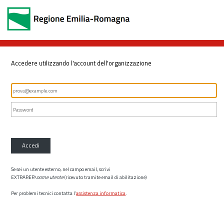
Accedere utilizzando l'account dell'organizzazione
Accedi
Se sei un utente esterno, nel campo email, scrivi
EXTRARER\
nome utente
(ricevuto tramite email di abilitazione)
Per problemi tecnici contatta l’
assistenza informatica
.