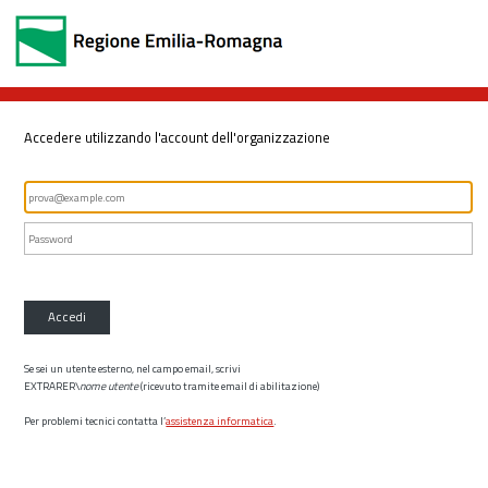
Accedere utilizzando l'account dell'organizzazione
Accedi
Se sei un utente esterno, nel campo email, scrivi
EXTRARER\
nome utente
(ricevuto tramite email di abilitazione)
Per problemi tecnici contatta l’
assistenza informatica
.