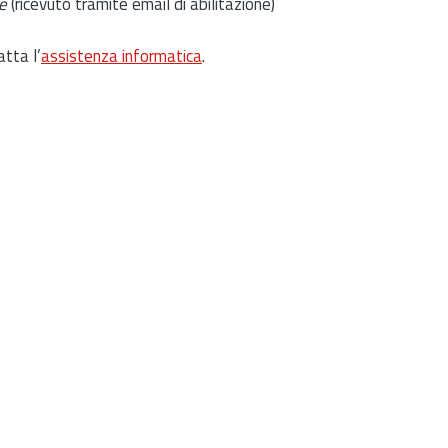
e
(ricevuto tramite email di abilitazione)
atta l’
assistenza informatica
.