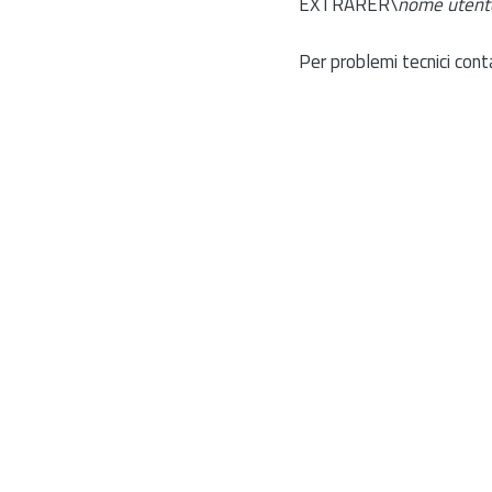
EXTRARER\
nome utent
Per problemi tecnici cont