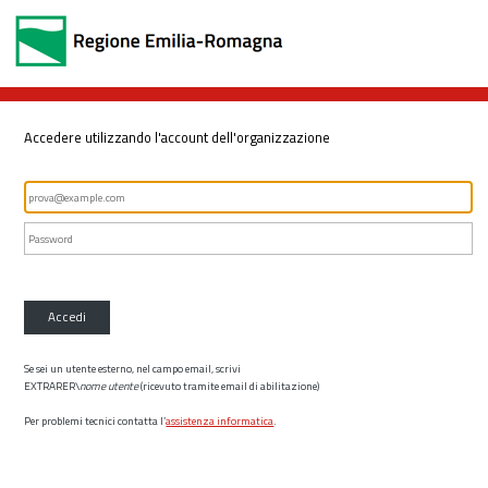
Accedere utilizzando l'account dell'organizzazione
Accedi
Se sei un utente esterno, nel campo email, scrivi
EXTRARER\
nome utente
(ricevuto tramite email di abilitazione)
Per problemi tecnici contatta l’
assistenza informatica
.