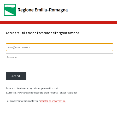
Accedere utilizzando l'account dell'organizzazione
Accedi
Se sei un utente esterno, nel campo email, scrivi
EXTRARER\
nome utente
(ricevuto tramite email di abilitazione)
Per problemi tecnici contatta l’
assistenza informatica
.