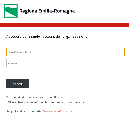
Accedere utilizzando l'account dell'organizzazione
Accedi
Se sei un utente esterno, nel campo email, scrivi
EXTRARER\
nome utente
(ricevuto tramite email di abilitazione)
Per problemi tecnici contatta l’
assistenza informatica
.