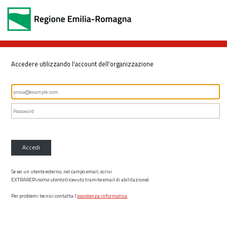
Accedere utilizzando l'account dell'organizzazione
Accedi
Se sei un utente esterno, nel campo email, scrivi
EXTRARER\
nome utente
(ricevuto tramite email di abilitazione)
Per problemi tecnici contatta l’
assistenza informatica
.