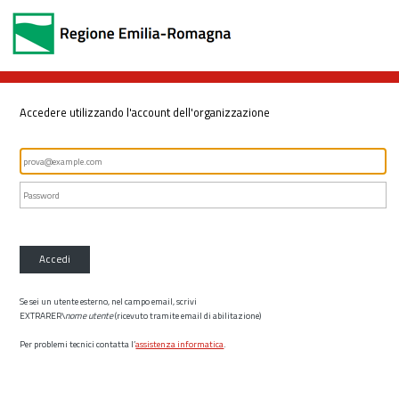
Accedere utilizzando l'account dell'organizzazione
Accedi
Se sei un utente esterno, nel campo email, scrivi
EXTRARER\
nome utente
(ricevuto tramite email di abilitazione)
Per problemi tecnici contatta l’
assistenza informatica
.