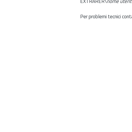
EXTRARER\
nome utent
Per problemi tecnici cont