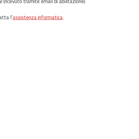
e
(ricevuto tramite email di abilitazione)
atta l’
assistenza informatica
.