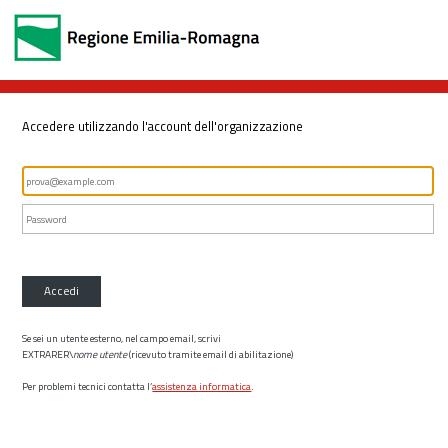
Accedere utilizzando l'account dell'organizzazione
Accedi
Se sei un utente esterno, nel campo email, scrivi
EXTRARER\
nome utente
(ricevuto tramite email di abilitazione)
Per problemi tecnici contatta l’
assistenza informatica
.