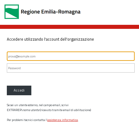
Accedere utilizzando l'account dell'organizzazione
Accedi
Se sei un utente esterno, nel campo email, scrivi
EXTRARER\
nome utente
(ricevuto tramite email di abilitazione)
Per problemi tecnici contatta l’
assistenza informatica
.