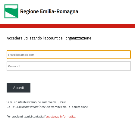
Accedere utilizzando l'account dell'organizzazione
Accedi
Se sei un utente esterno, nel campo email, scrivi
EXTRARER\
nome utente
(ricevuto tramite email di abilitazione)
Per problemi tecnici contatta l’
assistenza informatica
.