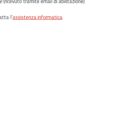
e
(ricevuto tramite email di abilitazione)
atta l’
assistenza informatica
.