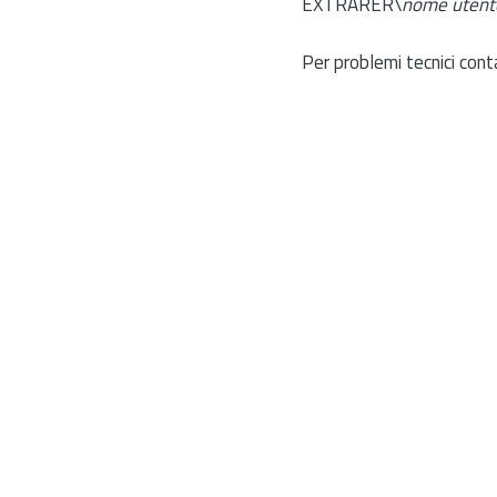
EXTRARER\
nome utent
Per problemi tecnici cont