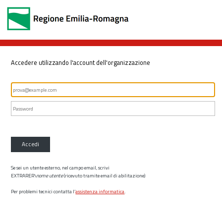
Accedere utilizzando l'account dell'organizzazione
Accedi
Se sei un utente esterno, nel campo email, scrivi
EXTRARER\
nome utente
(ricevuto tramite email di abilitazione)
Per problemi tecnici contatta l’
assistenza informatica
.