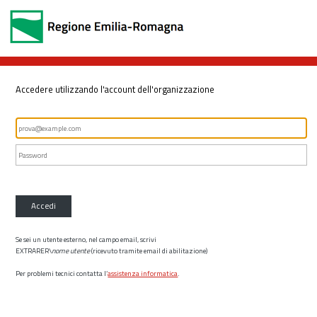
Accedere utilizzando l'account dell'organizzazione
Accedi
Se sei un utente esterno, nel campo email, scrivi
EXTRARER\
nome utente
(ricevuto tramite email di abilitazione)
Per problemi tecnici contatta l’
assistenza informatica
.