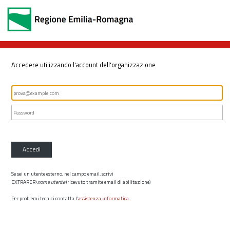
Accedere utilizzando l'account dell'organizzazione
Accedi
Se sei un utente esterno, nel campo email, scrivi
EXTRARER\
nome utente
(ricevuto tramite email di abilitazione)
Per problemi tecnici contatta l’
assistenza informatica
.