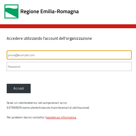
Accedere utilizzando l'account dell'organizzazione
Accedi
Se sei un utente esterno, nel campo email, scrivi
EXTRARER\
nome utente
(ricevuto tramite email di abilitazione)
Per problemi tecnici contatta l’
assistenza informatica
.