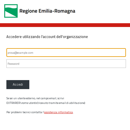
Accedere utilizzando l'account dell'organizzazione
Accedi
Se sei un utente esterno, nel campo email, scrivi
EXTRARER\
nome utente
(ricevuto tramite email di abilitazione)
Per problemi tecnici contatta l’
assistenza informatica
.