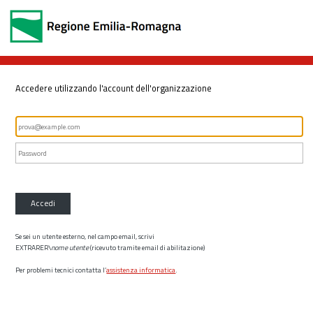
Accedere utilizzando l'account dell'organizzazione
Accedi
Se sei un utente esterno, nel campo email, scrivi
EXTRARER\
nome utente
(ricevuto tramite email di abilitazione)
Per problemi tecnici contatta l’
assistenza informatica
.