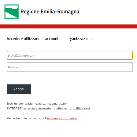
Accedere utilizzando l'account dell'organizzazione
Accedi
Se sei un utente esterno, nel campo email, scrivi
EXTRARER\
nome utente
(ricevuto tramite email di abilitazione)
Per problemi tecnici contatta l’
assistenza informatica
.