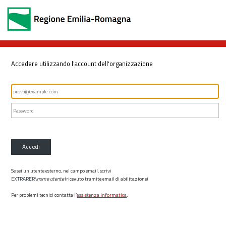
Accedere utilizzando l'account dell'organizzazione
Accedi
Se sei un utente esterno, nel campo email, scrivi
EXTRARER\
nome utente
(ricevuto tramite email di abilitazione)
Per problemi tecnici contatta l’
assistenza informatica
.