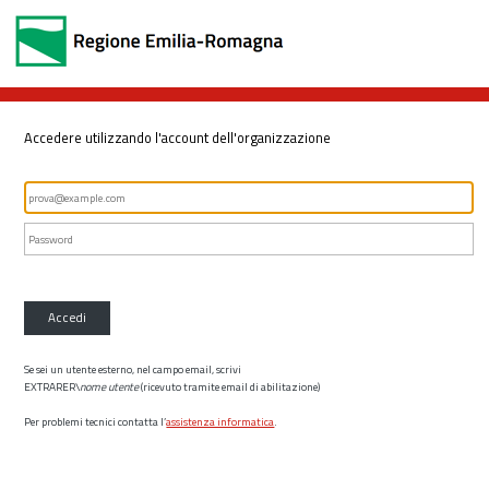
Accedere utilizzando l'account dell'organizzazione
Accedi
Se sei un utente esterno, nel campo email, scrivi
EXTRARER\
nome utente
(ricevuto tramite email di abilitazione)
Per problemi tecnici contatta l’
assistenza informatica
.