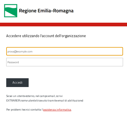
Accedere utilizzando l'account dell'organizzazione
Accedi
Se sei un utente esterno, nel campo email, scrivi
EXTRARER\
nome utente
(ricevuto tramite email di abilitazione)
Per problemi tecnici contatta l’
assistenza informatica
.