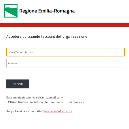
Accedere utilizzando l'account dell'organizzazione
Accedi
Se sei un utente esterno, nel campo email, scrivi
EXTRARER\
nome utente
(ricevuto tramite email di abilitazione)
Per problemi tecnici contatta l’
assistenza informatica
.