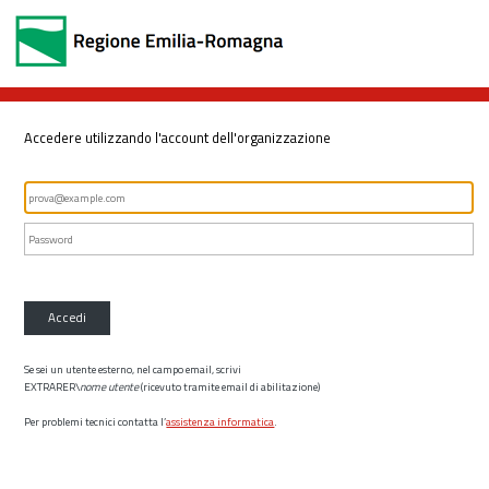
Accedere utilizzando l'account dell'organizzazione
Accedi
Se sei un utente esterno, nel campo email, scrivi
EXTRARER\
nome utente
(ricevuto tramite email di abilitazione)
Per problemi tecnici contatta l’
assistenza informatica
.