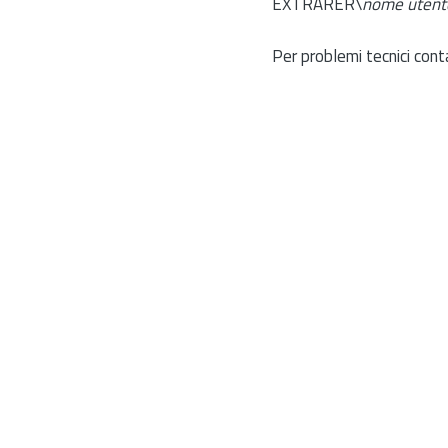
EXTRARER\
nome utent
Per problemi tecnici cont