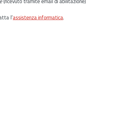
e
(ricevuto tramite email di abilitazione)
atta l’
assistenza informatica
.