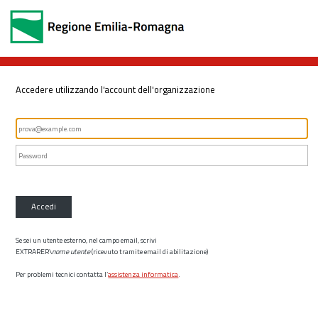
Accedere utilizzando l'account dell'organizzazione
Accedi
Se sei un utente esterno, nel campo email, scrivi
EXTRARER\
nome utente
(ricevuto tramite email di abilitazione)
Per problemi tecnici contatta l’
assistenza informatica
.