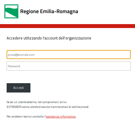
Accedere utilizzando l'account dell'organizzazione
Accedi
Se sei un utente esterno, nel campo email, scrivi
EXTRARER\
nome utente
(ricevuto tramite email di abilitazione)
Per problemi tecnici contatta l’
assistenza informatica
.