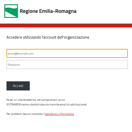
Accedere utilizzando l'account dell'organizzazione
Accedi
Se sei un utente esterno, nel campo email, scrivi
EXTRARER\
nome utente
(ricevuto tramite email di abilitazione)
Per problemi tecnici contatta l’
assistenza informatica
.