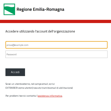
Accedere utilizzando l'account dell'organizzazione
Accedi
Se sei un utente esterno, nel campo email, scrivi
EXTRARER\
nome utente
(ricevuto tramite email di abilitazione)
Per problemi tecnici contatta l’
assistenza informatica
.