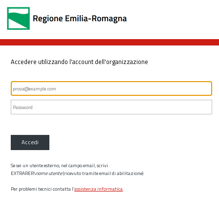
Accedere utilizzando l'account dell'organizzazione
Accedi
Se sei un utente esterno, nel campo email, scrivi
EXTRARER\
nome utente
(ricevuto tramite email di abilitazione)
Per problemi tecnici contatta l’
assistenza informatica
.