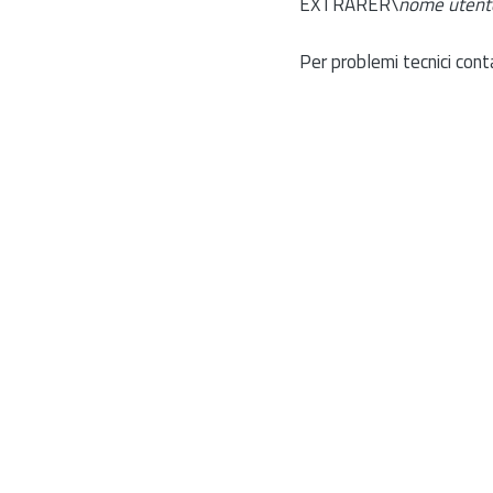
EXTRARER\
nome utent
Per problemi tecnici cont