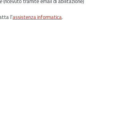
e
(ricevuto tramite email di abilitazione)
atta l’
assistenza informatica
.