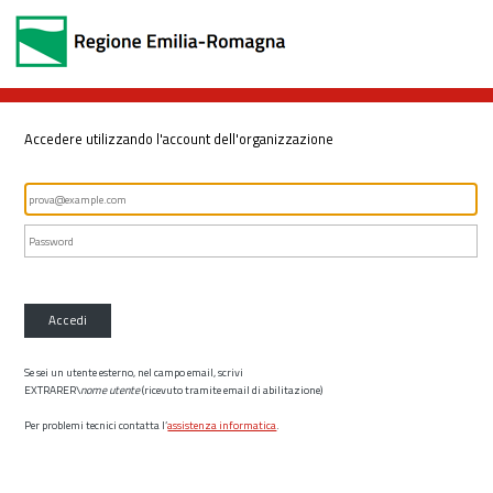
Accedere utilizzando l'account dell'organizzazione
Accedi
Se sei un utente esterno, nel campo email, scrivi
EXTRARER\
nome utente
(ricevuto tramite email di abilitazione)
Per problemi tecnici contatta l’
assistenza informatica
.