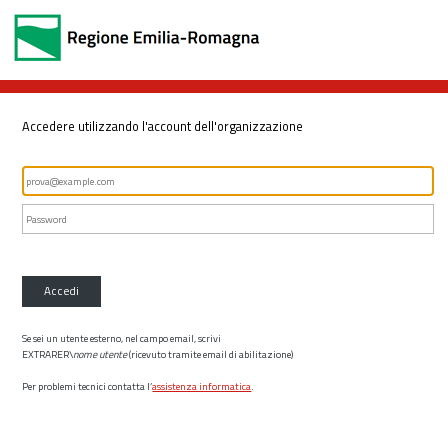
Accedere utilizzando l'account dell'organizzazione
Accedi
Se sei un utente esterno, nel campo email, scrivi
EXTRARER\
nome utente
(ricevuto tramite email di abilitazione)
Per problemi tecnici contatta l’
assistenza informatica
.