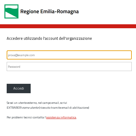
Accedere utilizzando l'account dell'organizzazione
Accedi
Se sei un utente esterno, nel campo email, scrivi
EXTRARER\
nome utente
(ricevuto tramite email di abilitazione)
Per problemi tecnici contatta l’
assistenza informatica
.