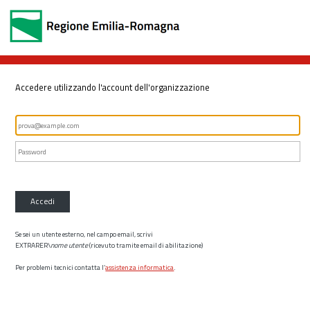
Accedere utilizzando l'account dell'organizzazione
Accedi
Se sei un utente esterno, nel campo email, scrivi
EXTRARER\
nome utente
(ricevuto tramite email di abilitazione)
Per problemi tecnici contatta l’
assistenza informatica
.