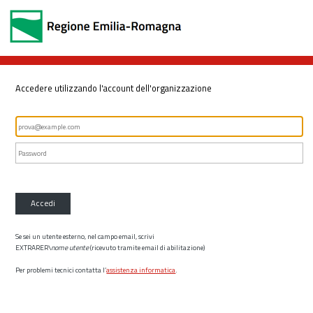
Accedere utilizzando l'account dell'organizzazione
Accedi
Se sei un utente esterno, nel campo email, scrivi
EXTRARER\
nome utente
(ricevuto tramite email di abilitazione)
Per problemi tecnici contatta l’
assistenza informatica
.