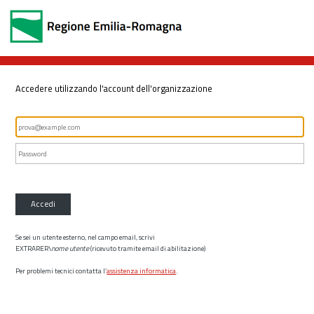
Accedere utilizzando l'account dell'organizzazione
Accedi
Se sei un utente esterno, nel campo email, scrivi
EXTRARER\
nome utente
(ricevuto tramite email di abilitazione)
Per problemi tecnici contatta l’
assistenza informatica
.