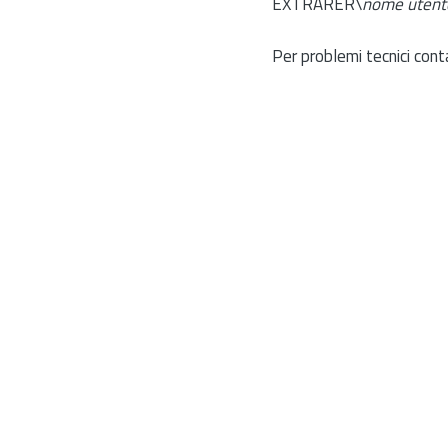
EXTRARER\
nome utent
Per problemi tecnici cont