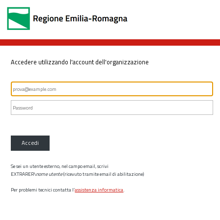
Accedere utilizzando l'account dell'organizzazione
Accedi
Se sei un utente esterno, nel campo email, scrivi
EXTRARER\
nome utente
(ricevuto tramite email di abilitazione)
Per problemi tecnici contatta l’
assistenza informatica
.