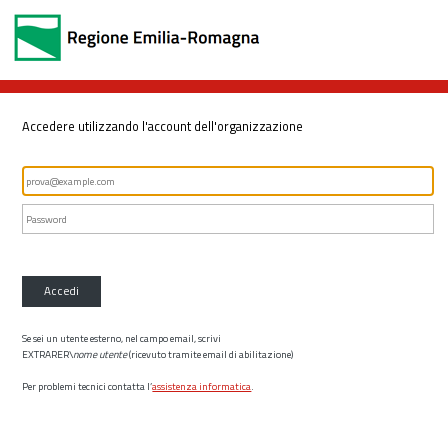
Accedere utilizzando l'account dell'organizzazione
Accedi
Se sei un utente esterno, nel campo email, scrivi
EXTRARER\
nome utente
(ricevuto tramite email di abilitazione)
Per problemi tecnici contatta l’
assistenza informatica
.