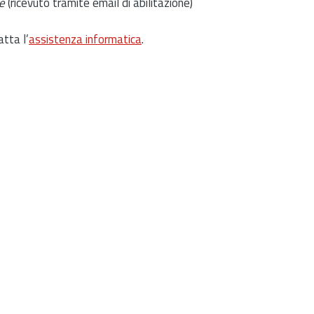
e
(ricevuto tramite email di abilitazione)
atta l’
assistenza informatica
.