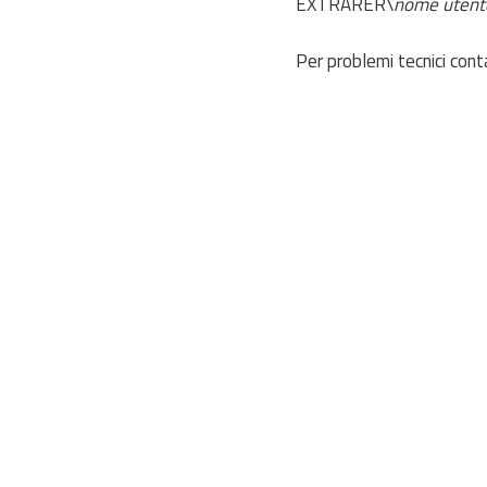
EXTRARER\
nome utent
Per problemi tecnici cont