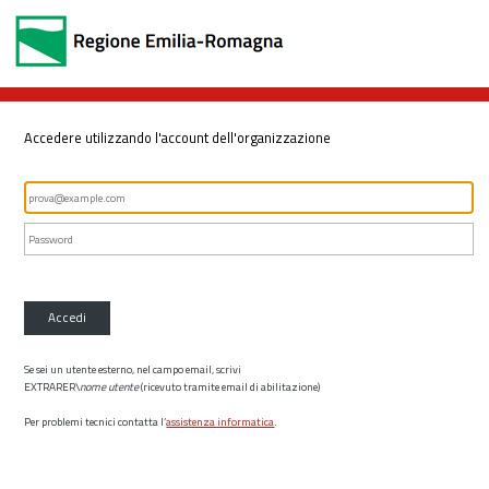
Accedere utilizzando l'account dell'organizzazione
Accedi
Se sei un utente esterno, nel campo email, scrivi
EXTRARER\
nome utente
(ricevuto tramite email di abilitazione)
Per problemi tecnici contatta l’
assistenza informatica
.