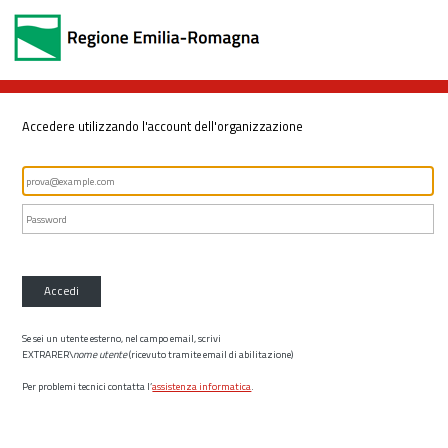
Accedere utilizzando l'account dell'organizzazione
Accedi
Se sei un utente esterno, nel campo email, scrivi
EXTRARER\
nome utente
(ricevuto tramite email di abilitazione)
Per problemi tecnici contatta l’
assistenza informatica
.