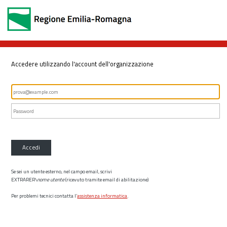
Accedere utilizzando l'account dell'organizzazione
Accedi
Se sei un utente esterno, nel campo email, scrivi
EXTRARER\
nome utente
(ricevuto tramite email di abilitazione)
Per problemi tecnici contatta l’
assistenza informatica
.