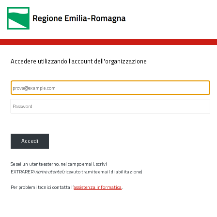
Accedere utilizzando l'account dell'organizzazione
Accedi
Se sei un utente esterno, nel campo email, scrivi
EXTRARER\
nome utente
(ricevuto tramite email di abilitazione)
Per problemi tecnici contatta l’
assistenza informatica
.