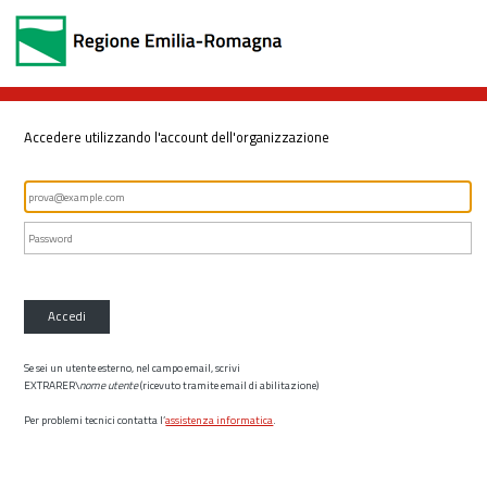
Accedere utilizzando l'account dell'organizzazione
Accedi
Se sei un utente esterno, nel campo email, scrivi
EXTRARER\
nome utente
(ricevuto tramite email di abilitazione)
Per problemi tecnici contatta l’
assistenza informatica
.