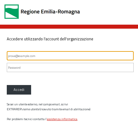
Accedere utilizzando l'account dell'organizzazione
Accedi
Se sei un utente esterno, nel campo email, scrivi
EXTRARER\
nome utente
(ricevuto tramite email di abilitazione)
Per problemi tecnici contatta l’
assistenza informatica
.