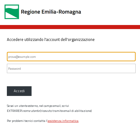
Accedere utilizzando l'account dell'organizzazione
Accedi
Se sei un utente esterno, nel campo email, scrivi
EXTRARER\
nome utente
(ricevuto tramite email di abilitazione)
Per problemi tecnici contatta l’
assistenza informatica
.