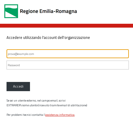
Accedere utilizzando l'account dell'organizzazione
Accedi
Se sei un utente esterno, nel campo email, scrivi
EXTRARER\
nome utente
(ricevuto tramite email di abilitazione)
Per problemi tecnici contatta l’
assistenza informatica
.